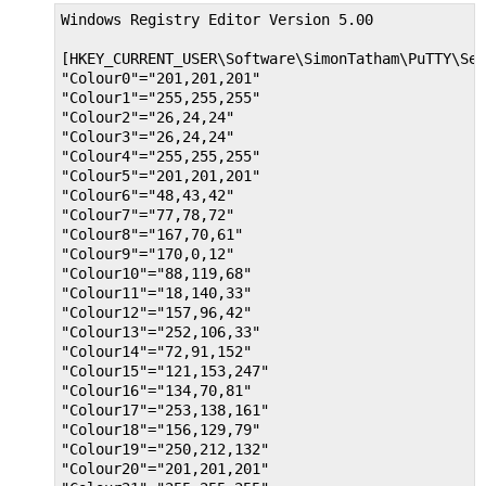
Windows Registry Editor Version 5.00

[HKEY_CURRENT_USER\Software\SimonTatham\PuTTY\Ses
"Colour0"="201,201,201"

"Colour1"="255,255,255"

"Colour2"="26,24,24"

"Colour3"="26,24,24"

"Colour4"="255,255,255"

"Colour5"="201,201,201"

"Colour6"="48,43,42"

"Colour7"="77,78,72"

"Colour8"="167,70,61"

"Colour9"="170,0,12"

"Colour10"="88,119,68"

"Colour11"="18,140,33"

"Colour12"="157,96,42"

"Colour13"="252,106,33"

"Colour14"="72,91,152"

"Colour15"="121,153,247"

"Colour16"="134,70,81"

"Colour17"="253,138,161"

"Colour18"="156,129,79"

"Colour19"="250,212,132"

"Colour20"="201,201,201"
