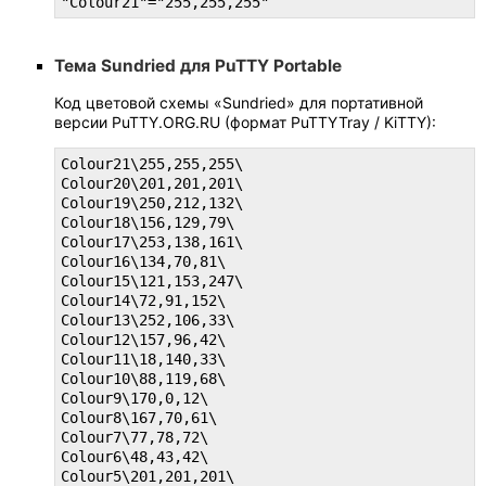
"Colour21"="255,255,255"
Тема Sundried для PuTTY Portable
Код цветовой схемы «Sundried» для портативной
версии PuTTY.ORG.RU (формат PuTTYTray / KiTTY):
Colour21\255,255,255\

Colour20\201,201,201\

Colour19\250,212,132\

Colour18\156,129,79\

Colour17\253,138,161\

Colour16\134,70,81\

Colour15\121,153,247\

Colour14\72,91,152\

Colour13\252,106,33\

Colour12\157,96,42\

Colour11\18,140,33\

Colour10\88,119,68\

Colour9\170,0,12\

Colour8\167,70,61\

Colour7\77,78,72\

Colour6\48,43,42\

Colour5\201,201,201\
