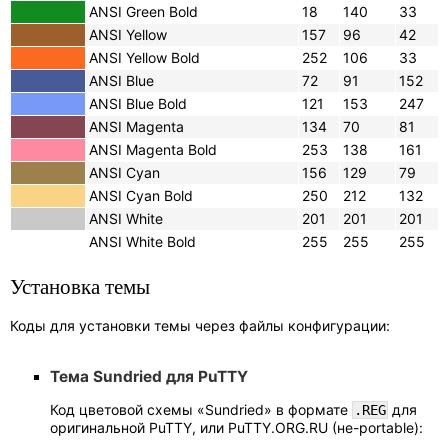
ANSI Green Bold
18
140
33
ANSI Yellow
157
96
42
ANSI Yellow Bold
252
106
33
ANSI Blue
72
91
152
ANSI Blue Bold
121
153
247
ANSI Magenta
134
70
81
ANSI Magenta Bold
253
138
161
ANSI Cyan
156
129
79
ANSI Cyan Bold
250
212
132
ANSI White
201
201
201
ANSI White Bold
255
255
255
Установка темы
Коды для установки темы через файлы конфигурации:
Тема Sundried для PuTTY
Код цветовой схемы «Sundried» в формате
для
.REG
оригинальной PuTTY, или PuTTY.ORG.RU (не-portable):