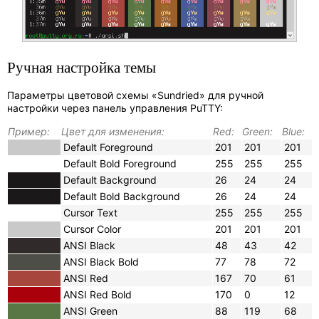
Ручная настройка темы
Параметры цветовой схемы «Sundried» для ручной
настройки через панель управления PuTTY:
Пример:
Цвет для изменения:
Red:
Green:
Blue:
Default Foreground
201
201
201
Default Bold Foreground
255
255
255
Default Background
26
24
24
Default Bold Background
26
24
24
Cursor Text
255
255
255
Cursor Color
201
201
201
ANSI Black
48
43
42
ANSI Black Bold
77
78
72
ANSI Red
167
70
61
ANSI Red Bold
170
0
12
ANSI Green
88
119
68