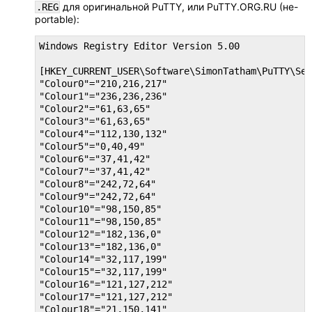
для оригинальной PuTTY, или PuTTY.ORG.RU (не-
.REG
portable):
Windows Registry Editor Version 5.00

[HKEY_CURRENT_USER\Software\SimonTatham\PuTTY\Ses
"Colour0"="210,216,217"

"Colour1"="236,236,236"

"Colour2"="61,63,65"

"Colour3"="61,63,65"

"Colour4"="112,130,132"

"Colour5"="0,40,49"

"Colour6"="37,41,42"

"Colour7"="37,41,42"

"Colour8"="242,72,64"

"Colour9"="242,72,64"

"Colour10"="98,150,85"

"Colour11"="98,150,85"

"Colour12"="182,136,0"

"Colour13"="182,136,0"

"Colour14"="32,117,199"

"Colour15"="32,117,199"

"Colour16"="121,127,212"

"Colour17"="121,127,212"

"Colour18"="21,150,141"
