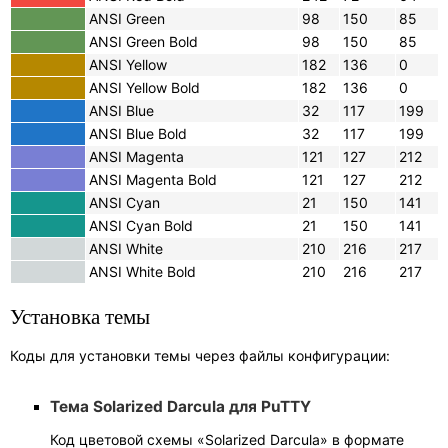
ANSI Green
98
150
85
ANSI Green Bold
98
150
85
ANSI Yellow
182
136
0
ANSI Yellow Bold
182
136
0
ANSI Blue
32
117
199
ANSI Blue Bold
32
117
199
ANSI Magenta
121
127
212
ANSI Magenta Bold
121
127
212
ANSI Cyan
21
150
141
ANSI Cyan Bold
21
150
141
ANSI White
210
216
217
ANSI White Bold
210
216
217
Установка темы
Коды для установки темы через файлы конфигурации:
Тема Solarized Darcula для PuTTY
Код цветовой схемы «Solarized Darcula» в формате