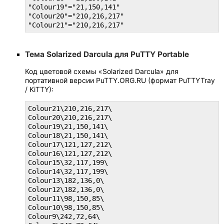
"Colour19"="21,150,141"

"Colour20"="210,216,217"

"Colour21"="210,216,217"
Тема Solarized Darcula для PuTTY Portable
Код цветовой схемы «Solarized Darcula» для
портативной версии PuTTY.ORG.RU (формат PuTTYTray
/ KiTTY):
Colour21\210,216,217\

Colour20\210,216,217\

Colour19\21,150,141\

Colour18\21,150,141\

Colour17\121,127,212\

Colour16\121,127,212\

Colour15\32,117,199\

Colour14\32,117,199\

Colour13\182,136,0\

Colour12\182,136,0\

Colour11\98,150,85\

Colour10\98,150,85\

Colour9\242,72,64\
