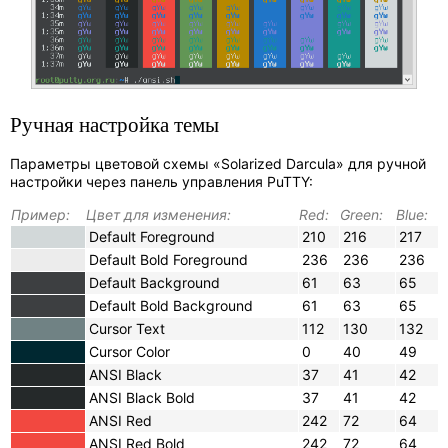
Ручная настройка темы
Параметры цветовой схемы «Solarized Darcula» для ручной
настройки через панель управления PuTTY:
Пример:
Цвет для изменения:
Red:
Green:
Blue:
Default Foreground
210
216
217
Default Bold Foreground
236
236
236
Default Background
61
63
65
Default Bold Background
61
63
65
Cursor Text
112
130
132
Cursor Color
0
40
49
ANSI Black
37
41
42
ANSI Black Bold
37
41
42
ANSI Red
242
72
64
ANSI Red Bold
242
72
64