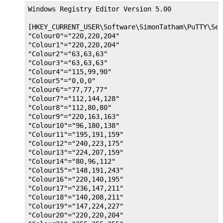
Windows Registry Editor Version 5.00

[HKEY_CURRENT_USER\Software\SimonTatham\PuTTY\Ses
"Colour0"="220,220,204"

"Colour1"="220,220,204"

"Colour2"="63,63,63"

"Colour3"="63,63,63"

"Colour4"="115,99,90"

"Colour5"="0,0,0"

"Colour6"="77,77,77"

"Colour7"="112,144,128"

"Colour8"="112,80,80"

"Colour9"="220,163,163"

"Colour10"="96,180,138"

"Colour11"="195,191,159"

"Colour12"="240,223,175"

"Colour13"="224,207,159"

"Colour14"="80,96,112"

"Colour15"="148,191,243"

"Colour16"="220,140,195"

"Colour17"="236,147,211"

"Colour18"="140,208,211"

"Colour19"="147,224,227"

"Colour20"="220,220,204"
