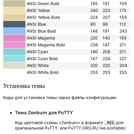
ANSI Green Bold
195
191
159
ANSI Yellow
240
223
175
ANSI Yellow Bold
224
207
159
ANSI Blue
80
96
112
ANSI Blue Bold
148
191
243
ANSI Magenta
220
140
195
ANSI Magenta Bold
236
147
211
ANSI Cyan
140
208
211
ANSI Cyan Bold
147
224
227
ANSI White
220
220
204
ANSI White Bold
255
255
255
Установка темы
Коды для установки темы через файлы конфигурации:
Тема Zenburn для PuTTY
Код цветовой схемы «Zenburn» в формате
для
.REG
оригинальной PuTTY, или PuTTY.ORG.RU (не-portable):