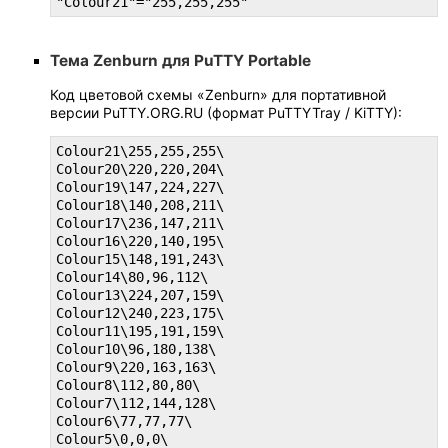
"Colour21"="255,255,255"
Тема Zenburn для PuTTY Portable
Код цветовой схемы «Zenburn» для портативной
версии PuTTY.ORG.RU (формат PuTTYTray / KiTTY):
Colour21\255,255,255\

Colour20\220,220,204\

Colour19\147,224,227\

Colour18\140,208,211\

Colour17\236,147,211\

Colour16\220,140,195\

Colour15\148,191,243\

Colour14\80,96,112\

Colour13\224,207,159\

Colour12\240,223,175\

Colour11\195,191,159\

Colour10\96,180,138\

Colour9\220,163,163\

Colour8\112,80,80\

Colour7\112,144,128\

Colour6\77,77,77\

Colour5\0,0,0\
