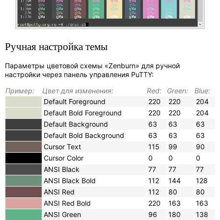
Ручная настройка темы
Параметры цветовой схемы «Zenburn» для ручной
настройки через панель управления PuTTY:
Пример:
Цвет для изменения:
Red:
Green:
Blue:
Default Foreground
220
220
204
Default Bold Foreground
220
220
204
Default Background
63
63
63
Default Bold Background
63
63
63
Cursor Text
115
99
90
Cursor Color
0
0
0
ANSI Black
77
77
77
ANSI Black Bold
112
144
128
ANSI Red
112
80
80
ANSI Red Bold
220
163
163
ANSI Green
96
180
138