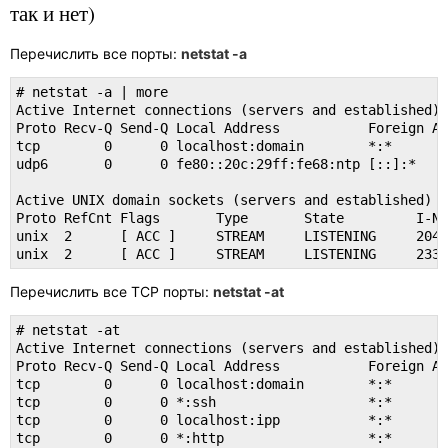
так и нет)
Перечислить все порты:
netstat -a
# netstat -a | more

Active Internet connections (servers and established)

Proto Recv-Q Send-Q Local Address           Foreign Ad
tcp        0      0 localhost:domain        *:*       
udp6       0      0 fe80::20c:29ff:fe68:ntp [::]:*

Active UNIX domain sockets (servers and established)

Proto RefCnt Flags       Type       State         I-No
unix  2      [ ACC ]     STREAM     LISTENING     2049
unix  2      [ ACC ]     STREAM     LISTENING     2332
Перечислить все TCP порты:
netstat -at
# netstat -at

Active Internet connections (servers and established)

Proto Recv-Q Send-Q Local Address           Foreign Ad
tcp        0      0 localhost:domain        *:*       
tcp        0      0 *:ssh                   *:*       
tcp        0      0 localhost:ipp           *:*       
tcp        0      0 *:http                  *:*       