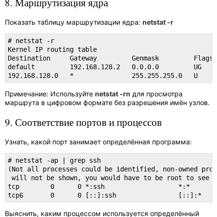
8. Маршрутизация ядра
Показать таблицу маршрутизации ядра:
netstat -r
# netstat -r

Kernel IP routing table

Destination     Gateway         Genmask         Flags 
default         192.168.128.2   0.0.0.0         UG    
192.168.128.0   *               255.255.255.0   U     
Примечание: Используйте
netstat -rn
для просмотра
маршрута в цифровом формате без разрешения имён узлов.
9. Соответствие портов и процессов
Узнать, какой порт занимает определённая программа:
# netstat -ap | grep ssh

(Not all processes could be identified, non-owned proc
 will not be shown, you would have to be root to see i
tcp        0      0 *:ssh                   *:*       
tcp6       0      0 [::]:ssh                [::]:*    
Выяснить, каким процессом используется определённый