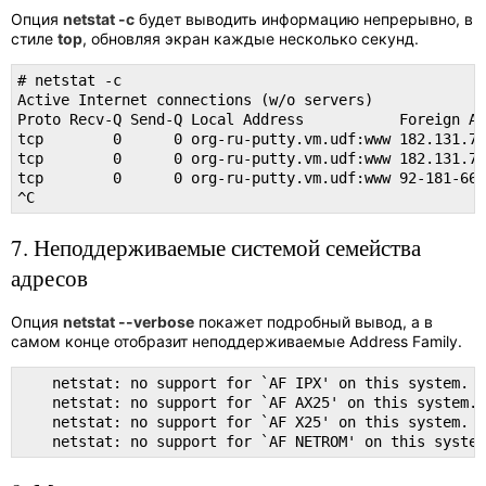
Опция
netstat -c
будет выводить информацию непрерывно, в
стиле
top
, обновляя экран каждые несколько секунд.
# netstat -c

Active Internet connections (w/o servers)

Proto Recv-Q Send-Q Local Address           Foreign Ad
tcp        0      0 org-ru-putty.vm.udf:www 182.131.74
tcp        0      0 org-ru-putty.vm.udf:www 182.131.74
tcp        0      0 org-ru-putty.vm.udf:www 92-181-66-
^C
7. Неподдерживаемые системой семейства
адресов
Опция
netstat --verbose
покажет подробный вывод, а в
самом конце отобразит неподдерживаемые Address Family.
    netstat: no support for `AF IPX' on this system.

    netstat: no support for `AF AX25' on this system.

    netstat: no support for `AF X25' on this system.

    netstat: no support for `AF NETROM' on this system