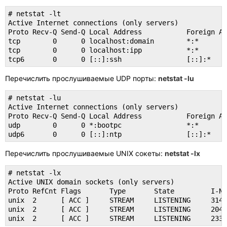
# netstat -lt

Active Internet connections (only servers)

Proto Recv-Q Send-Q Local Address           Foreign Ad
tcp        0      0 localhost:domain        *:*       
tcp        0      0 localhost:ipp           *:*       
tcp6       0      0 [::]:ssh                [::]:*    
Перечислить прослушиваемые UDP порты:
netstat -lu
# netstat -lu

Active Internet connections (only servers)

Proto Recv-Q Send-Q Local Address           Foreign Ad
udp        0      0 *:bootpc                *:*

udp6       0      0 [::]:ntp                [::]:*
Перечислить прослушиваемые UNIX сокеты:
netstat -lx
# netstat -lx

Active UNIX domain sockets (only servers)

Proto RefCnt Flags       Type       State         I-No
unix  2      [ ACC ]     STREAM     LISTENING     3141
unix  2      [ ACC ]     STREAM     LISTENING     2049
unix  2      [ ACC ]     STREAM     LISTENING     2332