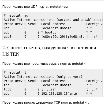
Перечислить все UDP порты:
netstat -au
# netstat -au

Active Internet connections (servers and established)

Proto Recv-Q Send-Q Local Address           Foreign Ad
udp        0      0 localhost:domain        *:*

udp        0      0 *:bootpc                *:*

udp6       0      0 fe80::20c:29ff:fe68:ntp [::]:*
2. Список сокетов, находящихся в состоянии
LISTEN
Перечислить все прослушиваемые порты:
netstat -l
# netstat -l

Active Internet connections (only servers)

Proto Recv-Q Send-Q Local Address           Foreign Ad
tcp        0      0 localhost:domain        *:*       
tcp6       0      0 [::]:ssh                [::]:*    
udp        0      0 192.168.128.134:ntp     *:*
Перечислить прослушиваемые TCP порты:
netstat -lt