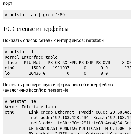
порт:
# netstat -an | grep ':80'
10. Сетевые интерфейсы
Показать список сетевых интерфейсов:
netstat -i
# netstat -i

Kernel Interface table

Iface   MTU Met   RX-OK RX-ERR RX-DRP RX-OVR    TX-OK 
eth0       1500 0   1911037      0      0 0       1382
lo        16436 0         0      0      0 0           
Показать расширенную информацию об интерфейсах
(аналогично ifconfig):
netstat -ie
# netstat -ie

Kernel Interface table

eth0      Link encap:Ethernet  HWaddr 00:0c:29:68:4c:a
          inet addr:192.168.128.134  Bcast:192.168.128
          inet6 addr: fe80::20c:29ff:fe68:4ca4/64 Scop
          UP BROADCAST RUNNING MULTICAST  MTU:1500  Me
          RX packets:24278 errors:0 dropped:0 overruns