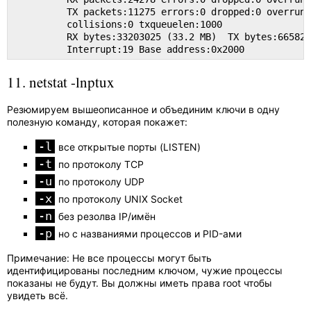
          TX packets:11275 errors:0 dropped:0 overruns
          collisions:0 txqueuelen:1000

          RX bytes:33203025 (33.2 MB)  TX bytes:665822
          Interrupt:19 Base address:0x2000
11. netstat -lnptux
Резюмируем вышеописанное и объединим ключи в одну
полезную команду, которая покажет:
-l
все открытые порты (LISTEN)
-t
по протоколу TCP
-u
по протоколу UDP
-x
по протоколу UNIX Socket
-n
без резолва IP/имён
-p
но с названиями процессов и PID-ами
Примечание: Не все процессы могут быть
идентифицированы последним ключом, чужие процессы
показаны не будут. Вы должны иметь права root чтобы
увидеть всё.