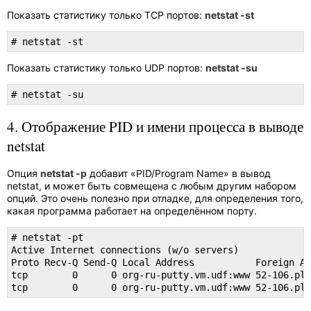
Показать статистику только TCP портов:
netstat -st
# netstat -st
Показать статистику только UDP портов:
netstat -su
# netstat -su
4. Отображение PID и имени процесса в выводе
netstat
Опция
netstat -p
добавит «PID/Program Name» в вывод
netstat, и может быть совмещена с любым другим набором
опций. Это очень полезно при отладке, для определения того,
какая программа работает на определённом порту.
# netstat -pt

Active Internet connections (w/o servers)

Proto Recv-Q Send-Q Local Address           Foreign Ad
tcp        0      0 org-ru-putty.vm.udf:www 52-106.plu
tcp        0      0 org-ru-putty.vm.udf:www 52-106.pl