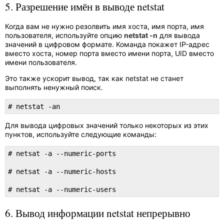
5. Разрешение имён в выводе netstat
Когда вам не нужно резолвить имя хоста, имя порта, имя
пользователя, используйте опцию
netstat -n
для вывода
значений в цифровом формате. Команда покажет IP-адрес
вместо хоста, номер порта вместо имени порта, UID вместо
имени пользователя.
Это также ускорит вывод, так как netstat не станет
выполнять ненужный поиск.
# netstat -an
Для вывода цифровых значений только некоторых из этих
пунктов, используйте следующие команды:
# netsat -a --numeric-ports

# netsat -a --numeric-hosts

# netsat -a --numeric-users
6. Вывод информации netstat непрерывно