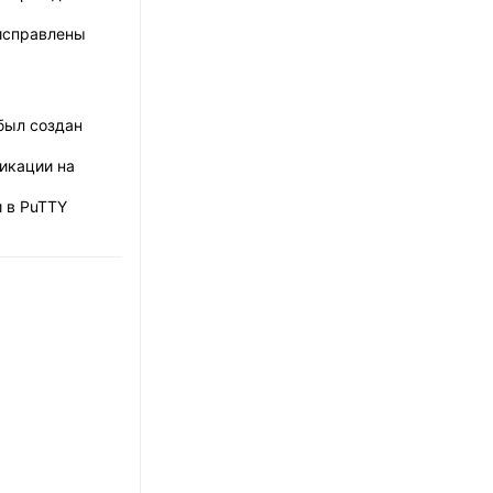
(исправлены
 был создан
фикации на
 в PuTTY