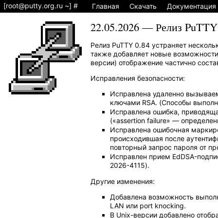
[
root@putty.org.ru
~] #
Главная
Скачать
Документация
22.05.2026 — Релиз PuTTY
Релиз PuTTY 0.84 устраняет несколь
также добавляет новые возможности,
версии) отображение частично соста
Исправления безопасности:
Исправлена удаленно вызываем
ключами RSA. (Способы выполне
Исправлена ​​ошибка, приводя
(«assertion failure» — определ
Исправлена ошибочная маркировк
происходившая после аутентиф
повторный запрос пароля от пр
Исправлен прием EdDSA-подпи
2026-4115).
Другие изменения:
Добавлена возможность выполн
LAN или port knocking.
В Unix-версии добавлено отобр