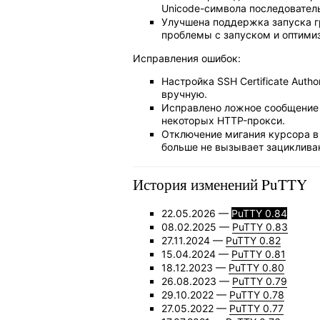
Unicode-символа последовател
Улучшена поддержка запуска г
проблемы с запуском и оптими
Исправления ошибок:
Настройка SSH Certificate Auth
вручную.
Исправлено ложное сообщение об
некоторых HTTP-прокси.
Отключение мигания курсора в
больше не вызывает зациклива
История изменений PuTTY
22.05.2026 —
PuTTY 0.84
08.02.2025 —
PuTTY 0.83
27.11.2024 —
PuTTY 0.82
15.04.2024 —
PuTTY 0.81
18.12.2023 —
PuTTY 0.80
26.08.2023 —
PuTTY 0.79
29.10.2022 —
PuTTY 0.78
27.05.2022 —
PuTTY 0.77