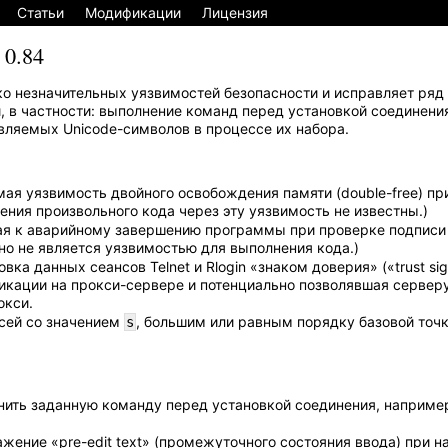
Статьи
Модификации
Лицензия
 0.84
ко незначительных уязвимостей безопасности и исправляет ряд 
 в частности: выполнение команд перед установкой соединения 
вляемых Unicode-символов в процессе их набора.
ая уязвимость двойного освобождения памяти (double-free) пр
ния произвольного кода через эту уязвимость не известны.)
щая к аварийному завершению программы при проверке подписи
енно не является уязвимостью для выполнения кода.)
а данных сеансов Telnet и Rlogin «знаком доверия» («trust sigi
икации на прокси-сервере и потенциально позволявшая сервер
окси.
сей со значением
, большим или равным порядку базовой точк
s
ить заданную команду перед установкой соединения, например
ажение «pre-edit text» (промежуточного состояния ввода) при н