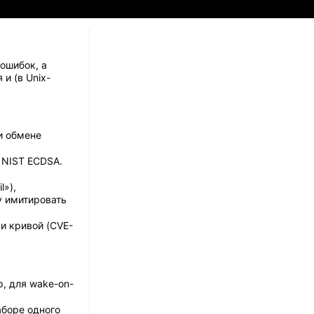
ошибок, а
и (в Unix-
и обмене
 NIST ECDSA.
l»),
у имитировать
и кривой (CVE-
, для wake-on-
аборе одного